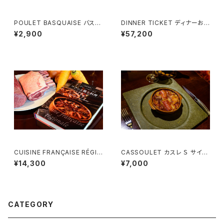
POULET BASQUAISE バスク
DINNER TICKET ディナーお
風チキン （1名様用）
食事券 （２名様用）Menu Emot
¥2,900
¥57,200
ion
CUISINE FRANÇAISE RÉGIO
CASSOULET カスレ Ｓ サイズ
NALE フランス郷土料理 - 単行
（１~２名様用）
¥14,300
¥7,000
本 -
CATEGORY