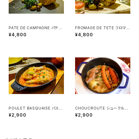
PATE DE CAMPAGNE パテ・
FROMAGE DE TETE フロマー
ド・カンパーニュ (3~4様用）
ジュ・ド・テット（豚肉のゼリー寄
¥4,800
¥4,800
せ） (3~4様用）
POULET BASQUAISE バスク
CHOUCROUTE シュークルー
風チキン （1名様用）
ト （1名様用）
¥2,900
¥2,900