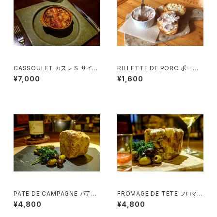
CASSOULET カスレ Ｓ サイズ
RILLETTE DE PORC ポーク
（１~２名様用）
リエット (1~2様用）ココット器付
¥7,000
¥1,600
PATE DE CAMPAGNE パテ・
FROMAGE DE TETE フロマー
ド・カンパーニュ (3~4様用）
ジュ・ド・テット（豚肉のゼリー寄
¥4,800
¥4,800
せ） (3~4様用）