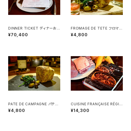
DINNER TICKET ディナーお
FROMAGE DE TETE フロマー
食事券 （２名様用）Menu Deg
ジュ・ド・テット（豚肉のゼリー寄
¥70,400
¥4,800
ustation
せ） (3~4様用）
PATE DE CAMPAGNE パテ・
CUISINE FRANÇAISE RÉGIO
ド・カンパーニュ (3~4様用）
NALE フランス郷土料理 - 単行
¥4,800
¥14,300
本 -