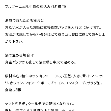
ブルゴーニュ風牛肉の煮込み（1名様用）
湯煎であたためる場合は
冷たい水が入ったお鍋に直接真空パックを入れ火にかけます。
お湯が沸騰してから7~8分ほどで取り出しお皿に移してお召し上
がり下さい。
鍋で温める場合は
真空パックから出して鍋に移し中火で温める。
原材料名：和牛ネック肉、ベーコン、小玉葱、人参、茸、トマト、セロ
リ、赤ワイン、フォン・ド・ボー、ブイヨン、コンスターチ、サラダ油、
食塩、胡椒
ヤマト宅急便，クール便での配送となります。
支払い完了から１週間以内に配送いたします。