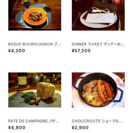
BOEUF BOURGUIGNON ブル
DINNER TICKET ディナーお
ゴーニュ風牛肉の煮込み （1名
食事券 （２名様用）Menu Emot
¥4,200
¥57,200
様用）
ion
PATE DE CAMPAGNE パテ・
CHOUCROUTE シュークルー
ド・カンパーニュ (3~4様用）
ト （1名様用）
¥4,800
¥2,900