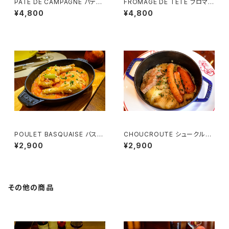
PATE DE CAMPAGNE パテ・
FROMAGE DE TETE フロマー
ド・カンパーニュ (3~4様用）
ジュ・ド・テット（豚肉のゼリー寄
¥4,800
¥4,800
せ） (3~4様用）
POULET BASQUAISE バスク
CHOUCROUTE シュークルー
風チキン （1名様用）
ト （1名様用）
¥2,900
¥2,900
その他の商品