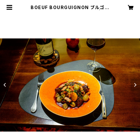
BOEUF BOURGUIGNON ブルゴー
ニュ風牛肉の煮込み （1名様用） | PA
CHON ONLINE SHOP