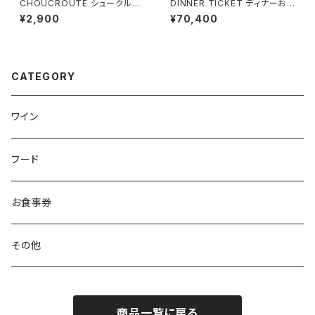
CHOUCROUTE シュークルー
DINNER TICKET ディナーお
ト （1名様用）
食事券 （２名様用）Menu Deg
¥2,900
¥70,400
ustation
CATEGORY
ワイン
フード
お食事券
その他
商品一覧に戻る