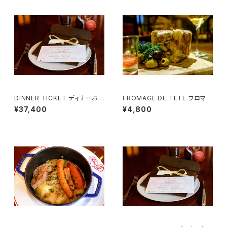
DINNER TICKET ディナーお
FROMAGE DE TETE フロマー
食事券 （２名様用）Menu Sign
ジュ・ド・テット（豚肉のゼリー寄
¥37,400
¥4,800
ature
せ） (3~4様用）