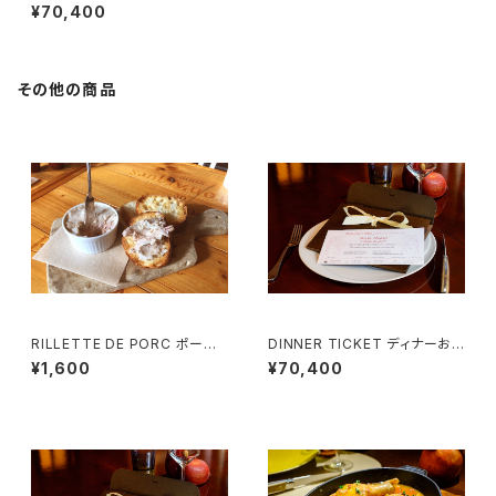
食事券 （２名様用）Menu Deg
¥70,400
ustation
その他の商品
RILLETTE DE PORC ポーク
DINNER TICKET ディナーお
リエット (1~2様用）ココット器付
食事券 （２名様用）Menu Deg
¥1,600
¥70,400
ustation