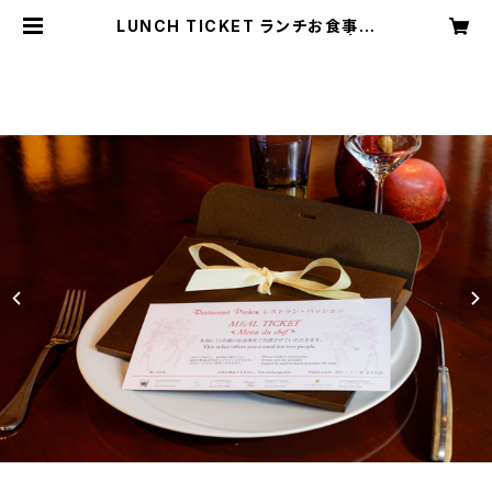
LUNCH TICKET ランチお食事券
（２名様用）Menu Gourmand | PA
CHON ONLINE SHOP