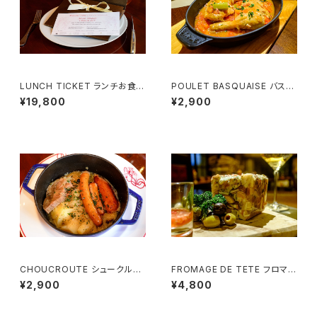
LUNCH TICKET ランチお食事
POULET BASQUAISE バスク
券 （２名様用）Menu Courtois
風チキン （1名様用）
¥19,800
¥2,900
ie
CHOUCROUTE シュークルー
FROMAGE DE TETE フロマー
ト （1名様用）
ジュ・ド・テット（豚肉のゼリー寄
¥2,900
¥4,800
せ） (3~4様用）