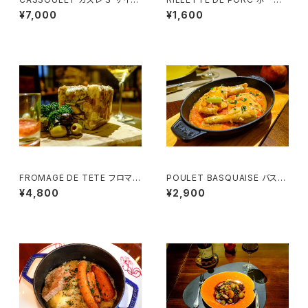
（１~２名様用）
リエット (1~2様用）ココット器付
¥7,000
¥1,600
FROMAGE DE TETE フロマー
POULET BASQUAISE バスク
ジュ・ド・テット（豚肉のゼリー寄
風チキン （1名様用）
¥4,800
¥2,900
せ） (3~4様用）