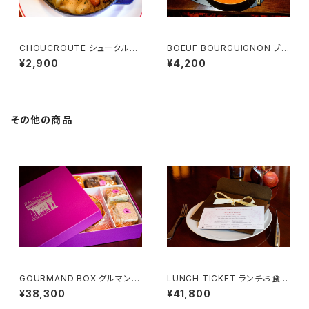
CHOUCROUTE シュークルー
BOEUF BOURGUIGNON ブル
ト （1名様用）
ゴーニュ風牛肉の煮込み （1名
¥2,900
¥4,200
様用）
その他の商品
GOURMAND BOX グルマンボ
LUNCH TICKET ランチお食事
ックス （2名様用）
券 （２名様用）Menu Tentatio
¥38,300
¥41,800
n